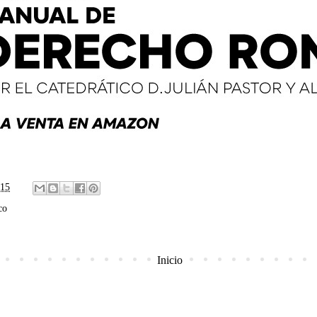
:15
co
Inicio