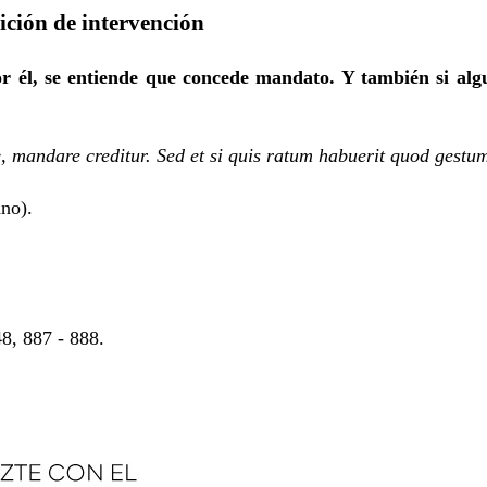
ición de intervención
r él, se entiende que concede mandato. Y también si algun
, mandare creditur. Sed et si quis ratum habuerit quod gestum
ano).
48, 887 - 888.