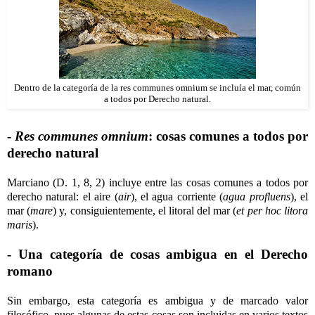
Dentro de la categoría de la res communes omnium se incluía el mar, común
a todos por Derecho natural.
-
Res communes omnium
: cosas comunes a todos por
derecho natural
Marciano (D. 1, 8, 2) incluye entre las cosas comunes a todos por
derecho natural: el aire (
air
), el agua corriente (
agua profluens
), el
mar (
mare
) y, consiguientemente, el litoral del mar (
et per hoc litora
maris
).
- Una categoría de cosas ambigua en el Derecho
romano
Sin embargo, esta categoría es ambigua y de marcado valor
filosófico, pues algunas de estas cosas son incluidas en varios textos