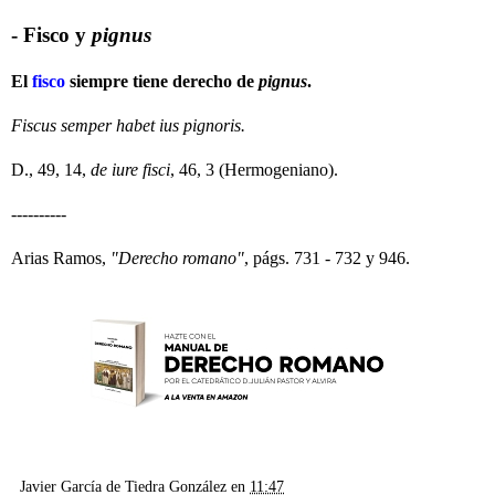
- Fisco y
pignus
El
fisco
siempre tiene derecho de
pignus
.
Fiscus semper habet ius pignoris.
D., 49, 14,
de iure fisci
, 46, 3 (Hermogeniano).
----------
Arias Ramos,
"Derecho romano"
, págs. 731 - 732 y 946.
Javier García de Tiedra González
en
11:47