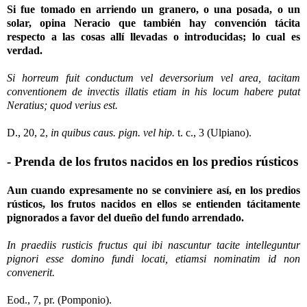
Si fue tomado en arriendo un granero, o una posada, o un
solar, opina Neracio que también hay convención tácita
respecto a las cosas allí llevadas o introducidas; lo cual es
verdad.
Si horreum fuit conductum vel deversorium vel area, tacitam
conventionem de invectis illatis etiam in his locum habere putat
Neratius; quod verius est.
D., 20, 2,
in quibus caus. pign. vel hip.
t. c., 3 (Ulpiano).
- Prenda de los frutos nacidos en los predios rústicos
Aun cuando expresamente no se conviniere así, en los predios
rústicos, los frutos nacidos en ellos se entienden tácitamente
pignorados a favor del dueño del fundo arrendado.
In praediis rusticis fructus qui ibi nascuntur tacite intelleguntur
pignori esse domino fundi locati, etiamsi nominatim id non
convenerit.
Eod., 7, pr. (Pomponio).