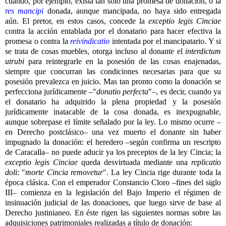
cuando, por ejemplo, exista tan sólo una promesa de donación, o la
res mancipi
donada, aunque mancipada, no haya sido entregada
aún. El pretor, en estos casos, concede la
exceptio legis Cinciae
contra la acción entablada por el donatario para hacer efectiva la
promesa o contra la
reivindicatio
intentada por el mancipatario. Y si
se trata de cosas muebles, otorga incluso al donante el
interdictum
utrubi
para reintegrarle en la posesión de las cosas enajenadas,
siempre que concurran las condiciones necesarias para que su
posesión prevalezca en juicio. Mas tan pronto como la donación se
perfecciona jurídicamente –"
donatio perfecta
"–, es decir, cuando ya
el donatario ha adquirido la plena propiedad y la posesión
jurídicamente inatacable de la cosa donada, es inexpugnable,
aunque sobrepase el límite señalado por la ley. Lo mismo ocurre –
en Derecho postclásico– una vez muerto el donante sin haber
impugnado la donación: el heredero –según confirma un rescripto
de Caracalla– no puede aducir ya los preceptos de la ley Cincia; la
exceptio legis Cinciae
queda desvirtuada mediante una
replicatio
doli
: "
morte Cincia removetur
". La ley Cincia rige durante toda la
época clásica. Con el emperador Constancio Cloro –fines del siglo
III– comienza en la legislación del Bajo Imperio el régimen de
insinuación judicial de las donaciones, que luego sirve de base al
Derecho justinianeo. En éste rigen las siguientes normas sobre las
adquisiciones patrimoniales realizadas a título de donación: