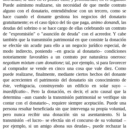
Puede asimismo realizarse, sin necesidad de que medie contrato
alguno con el donatario, entendiéndose con un tercero, como se
hace cuando el donante gestiona los negocios del donatario
gratuitamente; es el caso típico del tío que paga,
animo donandi
, las
deudas del sobrino o se hace cargo de ellas celebrando un contrato
de "expromisión" o "asunción de deuda" con el acreedor. Y cabe
también que la transmisión patrimonial en que consiste la donación
se efectúe sin acudir para ello a un negocio jurídico especial, de
modo indirecto, poniendo –en gracia al donatario– condiciones
notoriamente favorables a un contrato por naturaleza oneroso:
negotium mixtum cum donatione
; tal, por ejemplo, si para favorecer
al comprador se vende en cinco una cosa que vale diez. Como
puede realizarse, finalmente, mediante ciertos hechos del donante
que acrecienten el patrimonio del donatario sin conocimiento de
éste, verbigracia, construyendo un edificio en solar suyo –
inaedificatio
–. Pero la donación, es decir, el acto causal que la
determina –aun cuando la transmisión patrimonial se verifique sin
contar con el donatario–, requiere siempre aceptación. Puede una
persona resultar beneficiada sin que intervenga su propia voluntad,
pero nunca recibir una donación sin su asentamiento. Si la
transmisión –el lucro– se efectúa sin el concurso de su voluntad –
por ejemplo, si un amigo abona sus deudas–, puede rechazar la