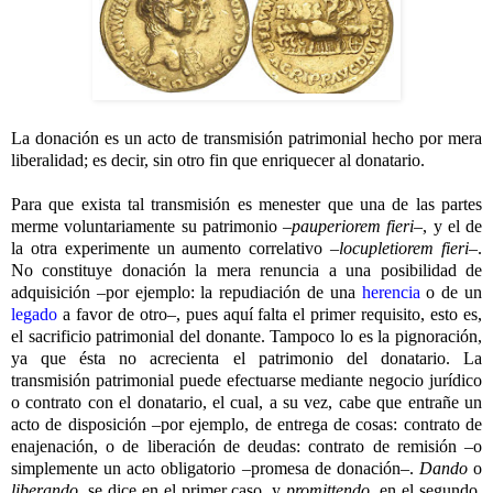
La donación es un acto de transmisión patrimonial hecho por mera
liberalidad; es decir, sin otro fin que enriquecer al donatario.
Para que exista tal transmisión es menester que una de las partes
merme voluntariamente su patrimonio –
pauperiorem fieri
–, y el de
la otra experimente un aumento correlativo –
locupletiorem fieri
–.
No constituye donación la mera renuncia a una posibilidad de
adquisición –por ejemplo: la repudiación de una
herencia
o de un
legado
a favor de otro–, pues aquí falta el primer requisito, esto es,
el sacrificio patrimonial del donante. Tampoco lo es la pignoración,
ya que ésta no acrecienta el patrimonio del donatario. La
transmisión patrimonial puede efectuarse mediante negocio jurídico
o contrato con el donatario, el cual, a su vez, cabe que entrañe un
acto de disposición –por ejemplo, de entrega de cosas: contrato de
enajenación, o de liberación de deudas: contrato de remisión –o
simplemente un acto obligatorio –promesa de donación–.
Dando
o
liberando
, se dice en el primer caso, y
promittendo
, en el segundo.