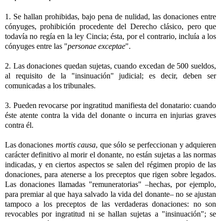
1. Se hallan prohibidas, bajo pena de nulidad, las donaciones entre
cónyuges, prohibición procedente del Derecho clásico, pero que
todavía no regía en la ley Cincia; ésta, por el contrario, incluía a los
cónyuges entre las "
personae exceptae
".
2. Las donaciones quedan sujetas, cuando excedan de 500 sueldos,
al requisito de la "insinuación" judicial; es decir, deben ser
comunicadas a los tribunales.
3. Pueden revocarse por ingratitud manifiesta del donatario: cuando
éste atente contra la vida del donante o incurra en injurias graves
contra él.
Las donaciones
mortis causa
, que sólo se perfeccionan y adquieren
carácter definitivo al morir el donante, no están sujetas a las normas
indicadas, y en ciertos aspectos se salen del régimen propio de las
donaciones, para atenerse a los preceptos que rigen sobre legados.
Las donaciones llamadas "remuneratorias" –hechas, por ejemplo,
para premiar al que haya salvado la vida del donante– no se ajustan
tampoco a los preceptos de las verdaderas donaciones: no son
revocables por ingratitud ni se hallan sujetas a "insinuación"; se