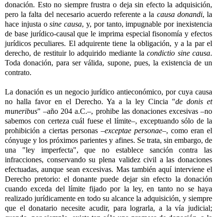
donación. Esto no siempre frustra o deja sin efecto la adquisición,
pero la falta del necesario acuerdo referente a la
causa donandi
, la
hace injusta o
sine causa
, y, por tanto, impugnable por inexistencia
de base jurídico-causal que le imprima especial fisonomía y efectos
jurídicos peculiares. El adquirente tiene la obligación, y a la par el
derecho, de restituir lo adquirido mediante la
condictio sine causa
.
Toda donación, para ser válida, supone, pues, la existencia de un
contrato.
La donación es un negocio jurídico antieconómico, por cuya causa
no halla favor en el Derecho. Ya a la ley Cincia "
de donis et
muneribus
" –año 204 a.C.–, prohibe las donaciones excesivas –no
sabemos con certeza cuál fuese el límite–, exceptuando sólo de la
prohibición a ciertas personas –
exceptae personae
–, como eran el
cónyuge y los próximos parientes y afines. Se trata, sin embargo, de
una "ley imperfecta", que no establece sanción contra las
infracciones, conservando su plena validez civil a las donaciones
efectuadas, aunque sean excesivas. Mas también aquí interviene el
Derecho pretorio: el donante puede dejar sin efecto la donación
cuando exceda del límite fijado por la ley, en tanto no se haya
realizado jurídicamente en todo su alcance la adquisición, y siempre
que el donatario necesite acudir, para lograrla, a la vía judicial;