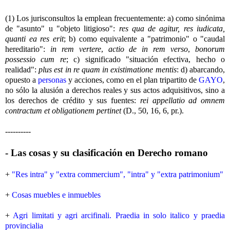
(1) Los jurisconsultos la emplean frecuentemente: a) como sinónima
de "asunto" u "objeto litigioso":
res qua de agitur, res iudicata,
quanti ea res erit
; b) como equivalente a "patrimonio" o "caudal
hereditario":
in rem vertere
,
actio de in rem verso
,
bonorum
possessio cum re
; c) significado "situación efectiva, hecho o
realidad":
plus est in re quam in existimatione mentis
: d) abarcando,
opuesto a
personas
y acciones, como en el plan tripartito de
GAYO
,
no sólo la alusión a derechos reales y sus actos adquisitivos, sino a
los derechos de crédito y sus fuentes:
rei appellatio ad omnem
contractum et obligationem pertinet
(D., 50, 16, 6, pr.).
----------
- Las cosas y su clasificación en Derecho romano
+
"Res intra" y "extra commercium", "intra" y "extra patrimonium"
+
Cosas muebles e inmuebles
+
Agri limitati y agri arcifinali. Praedia in solo italico y praedia
provincialia