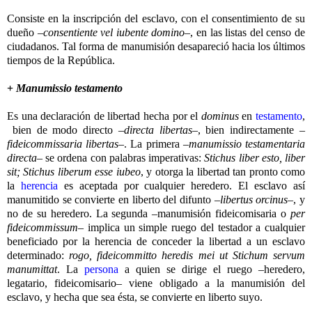
Consiste en la inscripción del esclavo, con el consentimiento de su
dueño –
consentiente vel iubente domino
–, en las listas del censo de
ciudadanos. Tal forma de manumisión desapareció hacia los últimos
tiempos de la República.
+
Manumissio testamento
Es una declaración de libertad hecha por el
dominus
en
testamento
,
bien de modo directo –
directa libertas
–, bien indirectamente –
fideicommissaria libertas
–. La primera –
manumissio testamentaria
directa
– se ordena con palabras imperativas:
Stichus liber esto, liber
sit; Stichus liberum esse iubeo
, y otorga la libertad tan pronto como
la
herencia
es aceptada por cualquier heredero. El esclavo así
manumitido se convierte en liberto del difunto –
libertus orcinus
–, y
no de su heredero. La segunda –manumisión fideicomisaria o
per
fideicommissum
– implica un simple ruego del testador a cualquier
beneficiado por la herencia de conceder la libertad a un esclavo
determinado:
rogo, fideicommitto heredis mei ut Stichum servum
manumittat
. La
persona
a quien se dirige el ruego –heredero,
legatario, fideicomisario– viene obligado a la manumisión del
esclavo, y hecha que sea ésta, se convierte en liberto suyo.