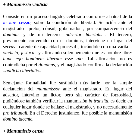
+
Manumissio vindicta
Consiste en un proceso fingido, celebrado conforme al ritual de la
in iure cessio
, sobre la condición de libertad. Se actúa ante el
magistrado –pretor, cónsul, gobernador–, por comparecencia del
dominus
y de un tercero –
adsertor libertatis
–. El tercero,
previamente convenido con el dominus, interviene en lugar del
servus
–carente de capacidad procesal–, tocándole con una varita –
vindicta
,
festuca
– y afirmando solemnemente que es hombre libre:
hunc ego hominem liberum esse aio
. Tal afirmación no es
contradicha por el
dominus
, y el magistrado confirma la declaración
–
addictio libertatis
–.
Semejante formalidad fue sustituida más tarde por la simple
declaración del
manumissor
ante el magistrado. En lugar del
adsertor, intervino un lictor, pero sin carácter de forzosidad,
pudiéndose también verificar la manumisión
in transitu
, es decir, en
cualquier lugar donde se hallase el magistrado, y no necesariamente
pro tribunali
. En el Derecho justinianeo, fue posible la manumisión
domino tacente
.
+
Manumissio censu