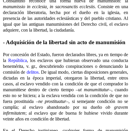
Constantino reconoce una forma nueva de manumisión: la
manumissio in ecclesia, in sacrosanctis ecclesiis
. Consiste en una
declaración liberatoria, hecha por el dueño en la iglesia, en
presencia de las autoridades eclesiásticas y del pueblo cristiano. Al
igual que las antiguas manumisiones del Derecho civil, el esclavo
adquiere, con la libertad, la ciudadanía.
- Adquisición de la libertad sin acto de manumisión
Por concesión del Estado, fueron declarados libres, ya en tiempo de
la
República
, los esclavos que hubieran observado una conducta
benemérita, v. gr., descubriendo conspiraciones o denunciando la
comisión de
delitos
. De igual modo, ciertas disposiciones generales,
dictadas en la época imperial, otorgaron la libertad, entre otros
casos, al esclavo vendido con la condición de que el comprador lo
manumitiese dentro de cierto tiempo –
ut manumittatur
–, cuando
esto no se hiciera; a la esclava vendida con la condición de que no
fuera prostituida –
ne prostituatur
–, si semejante condición no se
cumplía; al esclavo abandonado por su dueño
ob gravem
infirmitatem
; al esclavo que de buena fe hubiese vivido durante
veinte años en condición de libertad.
En el Derecho justinianeo, cualquier forma de manumisión