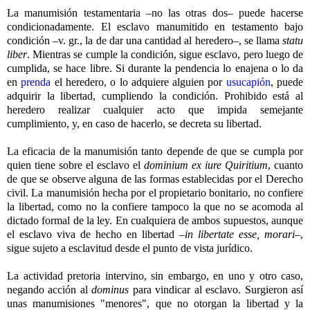
La manumisión testamentaria –no las otras dos– puede hacerse
condicionadamente. El esclavo manumitido en testamento bajo
condición –v. gr., la de dar una cantidad al heredero–, se llama
statu
liber
. Mientras se cumple la condición, sigue esclavo, pero luego de
cumplida, se hace libre. Si durante la pendencia lo enajena o lo da
en
prenda
el heredero, o lo adquiere alguien por
usucapión
, puede
adquirir la libertad, cumpliendo la condición. Prohibido está al
heredero realizar cualquier acto que impida semejante
cumplimiento, y, en caso de hacerlo, se decreta su libertad.
La eficacia de la manumisión tanto depende de que se cumpla por
quien tiene sobre el esclavo el
dominium ex iure Quiritium
, cuanto
de que se observe alguna de las formas establecidas por el Derecho
civil. La manumisión hecha por el propietario bonitario, no confiere
la libertad, como no la confiere tampoco la que no se acomoda al
dictado formal de la ley. En cualquiera de ambos supuestos, aunque
el esclavo viva de hecho en libertad –
in libertate esse, morari
–,
sigue sujeto a esclavitud desde el punto de vista jurídico.
La actividad pretoria intervino, sin embargo, en uno y otro caso,
negando acción al
dominus
para vindicar al esclavo. Surgieron así
unas manumisiones "menores", que no otorgan la libertad y la