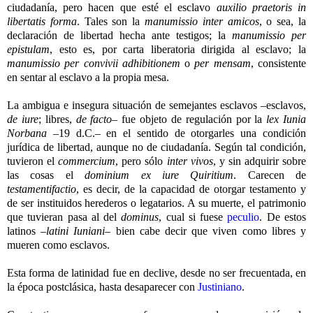
ciudadanía, pero hacen que esté el esclavo
auxilio praetoris in
libertatis forma
. Tales son la
manumissio inter amicos
, o sea, la
declaración de libertad hecha ante testigos; la
manumissio per
epistulam
, esto es, por carta liberatoria dirigida al esclavo; la
manumissio per convivii adhibitionem
o
per mensam
, consistente
en sentar al esclavo a la propia mesa.
La ambigua e insegura situación de semejantes esclavos –esclavos,
de iure
; libres,
de facto
– fue objeto de regulación por la
lex Iunia
Norbana
–19 d.C.– en el sentido de otorgarles una condición
jurídica de libertad, aunque no de ciudadanía. Según tal condición,
tuvieron el
commercium
, pero sólo
inter vivos
, y sin adquirir sobre
las cosas el
dominium ex iure Quiritium
. Carecen de
testamentifactio
, es decir, de la capacidad de otorgar testamento y
de ser instituidos herederos o legatarios. A su muerte, el patrimonio
que tuvieran pasa al del
dominus
, cual si fuese
peculio
. De estos
latinos –
latini Iuniani
– bien cabe decir que viven como libres y
mueren como esclavos.
Esta forma de latinidad fue en declive, desde no ser frecuentada, en
la época postclásica, hasta desaparecer con
Justiniano
.