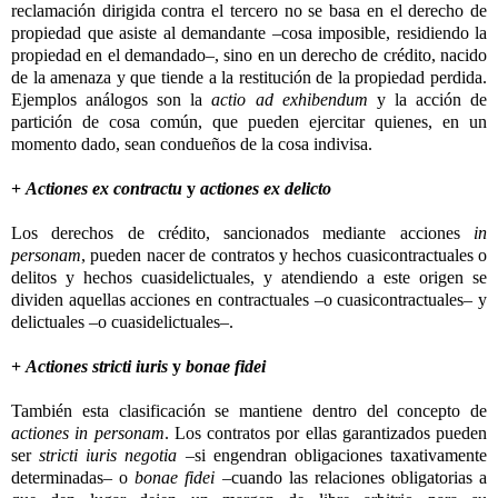
reclamación dirigida contra el tercero no se basa en el derecho de
propiedad que asiste al demandante –cosa imposible, residiendo la
propiedad en el demandado–, sino en un derecho de crédito, nacido
de la amenaza y que tiende a la restitución de la propiedad perdida.
Ejemplos análogos son la
actio ad exhibendum
y la acción de
partición de cosa común, que pueden ejercitar quienes, en un
momento dado, sean condueños de la cosa indivisa.
+
Actiones ex contractu
y
actiones ex delicto
Los derechos de crédito, sancionados mediante acciones
in
personam
, pueden nacer de contratos y hechos cuasicontractuales o
delitos y hechos cuasidelictuales, y atendiendo a este origen se
dividen aquellas acciones en contractuales –o cuasicontractuales– y
delictuales –o cuasidelictuales–.
+
Actiones stricti iuris
y
bonae fidei
También esta clasificación se mantiene dentro del concepto de
actiones in personam
. Los contratos por ellas garantizados pueden
ser
stricti iuris negotia
–si engendran obligaciones taxativamente
determinadas– o
bonae fidei
–cuando las relaciones obligatorias a