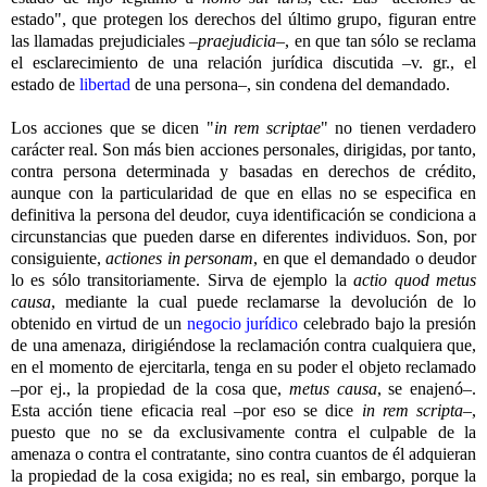
estado", que protegen los derechos del último grupo, figuran entre
las llamadas prejudiciales –
praejudicia
–, en que tan sólo se reclama
el esclarecimiento de una relación jurídica discutida –v. gr., el
estado de
libertad
de una persona–, sin condena del demandado.
Los acciones que se dicen "
in rem scriptae
" no tienen verdadero
carácter real. Son más bien acciones personales, dirigidas, por tanto,
contra persona determinada y basadas en derechos de crédito,
aunque con la particularidad de que en ellas no se especifica en
definitiva la persona del deudor, cuya identificación se condiciona a
circunstancias que pueden darse en diferentes individuos. Son, por
consiguiente,
actiones in personam
, en que el demandado o deudor
lo es sólo transitoriamente. Sirva de ejemplo la
actio quod metus
causa
, mediante la cual puede reclamarse la devolución de lo
obtenido en virtud de un
negocio jurídico
celebrado bajo la presión
de una amenaza, dirigiéndose la reclamación contra cualquiera que,
en el momento de ejercitarla, tenga en su poder el objeto reclamado
–por ej., la propiedad de la cosa que,
metus causa
, se enajenó–.
Esta acción tiene eficacia real –por eso se dice
in rem scripta
–,
puesto que no se da exclusivamente contra el culpable de la
amenaza o contra el contratante, sino contra cuantos de él adquieran
la propiedad de la cosa exigida; no es real, sin embargo, porque la