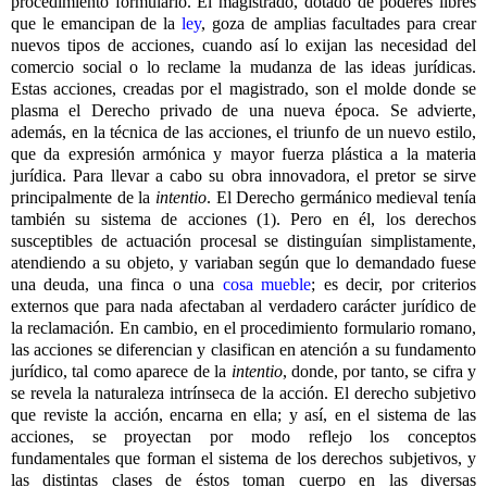
procedimiento formulario. El magistrado, dotado de poderes libres
que le emancipan de la
ley
, goza de amplias facultades para crear
nuevos tipos de acciones, cuando así lo exijan las necesidad del
comercio social o lo reclame la mudanza de las ideas jurídicas.
Estas acciones, creadas por el magistrado, son el molde donde se
plasma el Derecho privado de una nueva época. Se advierte,
además, en la técnica de las acciones, el triunfo de un nuevo estilo,
que da expresión armónica y mayor fuerza plástica a la materia
jurídica. Para llevar a cabo su obra innovadora, el pretor se sirve
principalmente de la
intentio
. El Derecho germánico medieval tenía
también su sistema de acciones (1). Pero en él, los derechos
susceptibles de actuación procesal se distinguían simplistamente,
atendiendo a su objeto, y variaban según que lo demandado fuese
una deuda, una finca o una
cosa mueble
; es decir, por criterios
externos que para nada afectaban al verdadero carácter jurídico de
la reclamación. En cambio, en el procedimiento formulario romano,
las acciones se diferencian y clasifican en atención a su fundamento
jurídico, tal como aparece de la
intentio
, donde, por tanto, se cifra y
se revela la naturaleza intrínseca de la acción. El derecho subjetivo
que reviste la acción, encarna en ella; y así, en el sistema de las
acciones, se proyectan por modo reflejo los conceptos
fundamentales que forman el sistema de los derechos subjetivos, y
las distintas clases de éstos toman cuerpo en las diversas