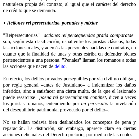
naturaleza propia del contrato, al igual que el carácter del derecho
de crédito que se demanda.
+
Actiones rei persecutoriae
,
poenales
y
mixtae
"Reipersecutorias" –
actiones rei persequendae gratia comparatae
–
son, según esta clasificación, usual entre los juristas clásicos, todas
las acciones reales, y además las personales nacidas de contratos, en
cuanto que la finalidad de unas y otras estriba en defender bienes
pertenecientes a una persona. "Penales" llaman los romanos a todas
las acciones que nacen de
delito
.
En efecto, los delitos privados perseguibles por vía civil no obligan,
por regla general –antes de Justiniano– a indemnizar los daños
inferidos, sino a satisfacer una cierta multa, de la que el lesionado
puede resarcirse –
poena rei persecutionem continet
, dicen a veces
los juristas romanos, entendiendo por
rei persecutio
la nivelación
del desequilibrio patrimonial provocado por el delito–.
No se hallan todavía bien deslindados los conceptos de pena y
reparación. La distinción, sin embargo, aparece clara en ciertas
acciones delictuales del Derecho pretorio, por medio de las cuales –