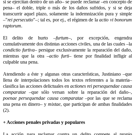
si se ejercitan dentro de un año– se puede reclamar –en concepto de
pena– el doble, triple o más de los daños sufridos, y si se deja
transcurrir aquel plazo, solamente la indemnización pura y simple
–"
rei persecutio
"–; tal es, por ej., el régimen de la
actio vi bonorum
raptorum
.
El delito de hurto –
furtum
–, por excepción, engendra
cumulativamente dos distintas acciones civiles, una de las cuales –la
condictio furtiva
– persigue exclusivamente la reparación del daño,
mientras que la otra –
actio furti
– tiene por finalidad infligir al
culpable una pena.
Atendiendo a éste y algunas otras características, Justiniano –que
llena de interpolaciones todos los textos referentes a la materia–
clasifica las acciones delictuales en
actiones rei persequendae causa
comparatae
–que sólo versan sobre la reparación del daño–,
poenae persequendae causa comparatae
–por las que se reclama
una pena en dinero– y
mixtae
, que participan de ambas finalidades
(2).
+ Acciones penales privadas y populares
La acción para reclamar contra un delito compete al propio