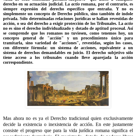
derecho en su actuación judicial. La
actio
romana, por el contrario, es
siempre expresión del derecho específico que entraña. Y no es
simplemente un concepto de Derecho público, sino también de índole
privada. Sólo determinadas relaciones jurídicas se hallan revestidas de
acción, o sea del derecho a exigir protección de los Tribunales. La
actio
no es sino el derecho individualizado y dotado de aptitud procesal. Así
se comprende que los romanos no tuviesen, como tenemos hoy, un
concepto general de "acción" y un procedimiento único para
tramitarla, sino variedad de "acciones", revestidas, según los casos,
con diferente fórmula: un sistema de acciones, equivalente a un
sistema de derechos demandables en juicio. El derecho subjetivo sólo
tiene acceso a los tribunales cuando lleve aparejada la acción
correspondiente.
Mas ahora no es ya el Derecho tradicional quien exclusivamente
decide la existencia o inexistencia de acción. En este justamente
consiste el progreso que para la vida jurídica romana significa el