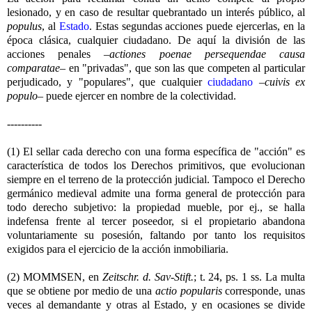
lesionado, y en caso de resultar quebrantado un interés público, al
populus
, al
Estado
. Estas segundas acciones puede ejercerlas, en la
época clásica, cualquier ciudadano. De aquí la división de las
acciones penales –
actiones poenae persequendae causa
comparatae
– en "privadas", que son las que competen al particular
perjudicado, y "populares", que cualquier
ciudadano
–
cuivis ex
populo
– puede ejercer en nombre de la colectividad.
----------
(1) El sellar cada derecho con una forma específica de "acción" es
característica de todos los Derechos primitivos, que evolucionan
siempre en el terreno de la protección judicial. Tampoco el Derecho
germánico medieval admite una forma general de protección para
todo derecho subjetivo: la propiedad mueble, por ej., se halla
indefensa frente al tercer poseedor, si el propietario abandona
voluntariamente su posesión, faltando por tanto los requisitos
exigidos para el ejercicio de la acción inmobiliaria.
(2) MOMMSEN, en
Zeitschr. d. Sav-Stift.
; t. 24, ps. 1 ss. La multa
que se obtiene por medio de una
actio popularis
corresponde, unas
veces al demandante y otras al Estado, y en ocasiones se divide