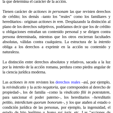
la que determina el carácter de la acción.
Tienen carácter de
actiones in personam
las que revisten derechos
de crédito; los demás –tanto los "reales" como los familiares y
hereditarios– originan
actiones in rem
. Desplazando la distinción al
plano de los derechos subjetivos, podríamos decir que los de crédito
u obligaciones entrañan un contenido personal y se dirigen contra
persona determinada, mientras que los otros encierran facultades
absolutas, válidas contra cualquiera. La estructura de la
intentio
obliga a los derechos a exprimir en la acción su contenido y
naturaleza.
La distinción entre derechos absolutos y relativos, sacada a la luz
por la
intentio
de la acción romana, perdura como piedra angular de
la ciencia jurídica moderna.
Las
actiones in rem
revisten los
derechos reales
–así, por ejemplo,
la
reivindicatio
y la
actio negatoria
, que corresponden al derecho de
propiedad–, los de familia –como la
vindicatio filii in potestatem
,
para sancionar el poder paterno–, los hereditarios –
hereditatis
petitio
,
interdictum quorum bonorum
–, y los que atañen al estado o
condición jurídica de las personas, por ejemplo, la ingenuidad, el
estado de hijo legítimo u
homo sui iuris
, etc. Las "acciones de