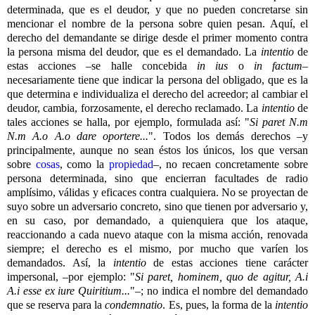
determinada, que es el deudor, y que no pueden concretarse sin
mencionar el nombre de la persona sobre quien pesan. Aquí, el
derecho del demandante se dirige desde el primer momento contra
la persona misma del deudor, que es el demandado. La
intentio
de
estas acciones –se halle concebida
in ius
o
in factum
–
necesariamente tiene que indicar la persona del obligado, que es la
que determina e individualiza el derecho del acreedor; al cambiar el
deudor, cambia, forzosamente, el derecho reclamado. La
intentio
de
tales acciones se halla, por ejemplo, formulada así: "
Si paret N.m
N.m A.o A.o dare oportere...
". Todos los demás derechos –y
principalmente, aunque no sean éstos los únicos, los que versan
sobre
cosas
, como la
propiedad
–, no recaen concretamente sobre
persona determinada, sino que encierran facultades de radio
amplísimo, válidas y eficaces contra cualquiera. No se proyectan de
suyo sobre un adversario concreto, sino que tienen por adversario y,
en su caso, por demandado, a quienquiera que los ataque,
reaccionando a cada nuevo ataque con la misma acción, renovada
siempre; el derecho es el mismo, por mucho que varíen los
demandados. Así, la
intentio
de estas acciones tiene carácter
impersonal, –por ejemplo: "
Si paret, hominem, quo de agitur, A.i
A.i esse ex iure Quiritium...
"–; no indica el nombre del demandado
que se reserva para la
condemnatio
. Es, pues, la forma de la
intentio