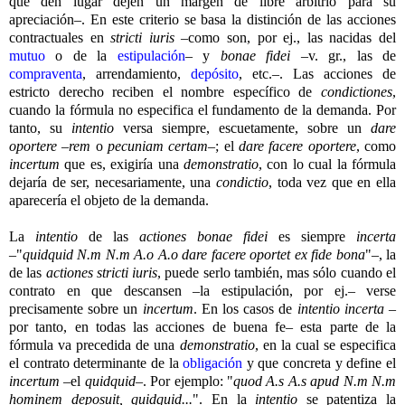
que den lugar dejen un margen de libre arbitrio para su
apreciación–. En este criterio se basa la distinción de las acciones
contractuales en
stricti iuris
–como son, por ej., las nacidas del
mutuo
o de la
estipulación
– y
bonae fidei
–v. gr., las de
compraventa
, arrendamiento,
depósito
, etc.–. Las acciones de
estricto derecho reciben el nombre específico de
condictiones
,
cuando la fórmula no especifica el fundamento de la demanda. Por
tanto, su
intentio
versa siempre, escuetamente, sobre un
dare
oportere
–
rem
o
pecuniam certam
–; el
dare facere oportere
, como
incertum
que es, exigiría una
demonstratio
, con lo cual la fórmula
dejaría de ser, necesariamente, una
condictio
, toda vez que en ella
aparecería el objeto de la demanda.
La
intentio
de las
actiones bonae fidei
es siempre
incerta
–"
quidquid N.m N.m A.o A.o dare facere oportet ex fide bona
"–, la
de las
actiones stricti iuris
, puede serlo también, mas sólo cuando el
contrato en que descansen –la estipulación, por ej.– verse
precisamente sobre un
incertum
. En los casos de
intentio incerta
–
por tanto, en todas las acciones de buena fe– esta parte de la
fórmula va precedida de una
demonstratio
, en la cual se especifica
el contrato determinante de la
obligación
y que concreta y define el
incertum
–el
quidquid
–. Por ejemplo: "
quod A.s A.s apud N.m N.m
hominem deposuit, quidquid...
". En la
intentio
se patentiza la