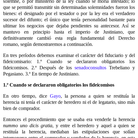
solemne, o por ministerio de la ley cuando se moría intestado; lo
que se permitió transmitir sin determinadas solemnidades fueron los
bienes: el designado por el testador o por la ley era el verdadero
sucesor del difunto; el único que tenía personalidad bastante para
ultimar los negocios que dejaba pendientes su antecesor. Así se
mantuvo en principio hasta el imperio de Justiniano, que
definitivamente cambió esta regla fundamental del Derecho
romano, según demostraremos a continuación.
En tres períodos debemos examinar el carácter del fiduciario y del
fideicomisario: 1.º Cuando se declararon obligatorios los
fideicomisos. 2.º Después de los
senadoconsultos
Trebeliano y
Pegasiano. 3.º En tiempo de Justiniano.
1.º Cuando se declararon obligatorios los fideicomisos
En otro tiempo, dice
Gayo
, la persona a quien se restituía la
herencia ni tenía el carácter de heredero ni el de legatario, sino más
bien de comprador.
Entonces el procedimiento que se usaba era venderle la herencia
nummo uno dicis gratia
, y entre el heredero y aquel a quien se
restituía la herencia, mediaban las estipulaciones que solían
interponerse entre el comprador y vendedor de la herencia, en esta