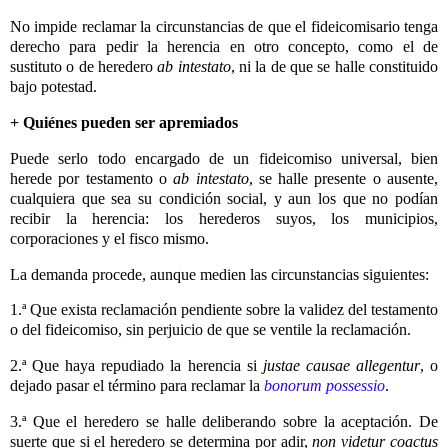
No impide reclamar la circunstancias de que el fideicomisario tenga
derecho para pedir la herencia en otro concepto, como el de
sustituto o de heredero
ab intestato
, ni la de que se halle constituido
bajo potestad.
+ Quiénes pueden ser apremiados
Puede serlo todo encargado de un fideicomiso universal, bien
herede por testamento o
ab intestato
, se halle presente o ausente,
cualquiera que sea su condición social, y aun los que no podían
recibir la herencia: los herederos suyos, los municipios,
corporaciones y el fisco mismo.
La demanda procede, aunque medien las circunstancias siguientes:
1.ª Que exista reclamación pendiente sobre la validez del testamento
o del fideicomiso, sin perjuicio de que se ventile la reclamación.
2.ª Que haya repudiado la herencia si
justae causae allegentur
, o
dejado pasar el término para reclamar la
bonorum possessio
.
3.ª Que el heredero se halle deliberando sobre la aceptación. De
suerte que si el heredero se determina por adir,
non videtur coactus