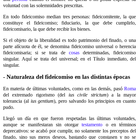
voluntad con las solemnidades prescritas.
En todo fideicomiso median tres personas: fideicomitente, la que
constituye el fideicomiso; fiduciario, la que debe cumplirlo,
fideicomisario, la que debe recibir los bienes.
Si el objeto de la liberalidad es todo patrimonio del finado, o una
parte alícuota de él, se denomina fideicomiso universal o herencia
fideicomisaria; si se trata de
cosas
determinadas, fideicomiso
singular. Aquí se trata del universal; en el Título inmediato, del
singular.
- Naturaleza del fideicomiso en las distintas épocas
En materia de últimas voluntades, como en las demás, pasó
Roma
del extremado rigorismo (del
ius civile
strictum
) a la mayor
tolerancia (al
ius gentium
), pero salvando los principios en cuanto
pudo.
Llegó un día en que fueron respetadas las últimas voluntades,
aunque se manifestaran sin otorgar
testamento
o en términos
deprecativos: se acabó por cumplir, no solamente los preceptos del
finado, sino sus meros deseos, bastando que constasen y no se