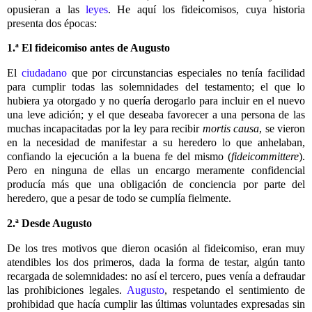
opusieran a las
leyes
. He aquí los fideicomisos, cuya historia
presenta dos épocas:
1.ª El fideicomiso antes de Augusto
El
ciudadano
que por circunstancias especiales no tenía facilidad
para cumplir todas las solemnidades del testamento; el que lo
hubiera ya otorgado y no quería derogarlo para incluir en el nuevo
una leve adición; y el que deseaba favorecer a una persona de las
muchas incapacitadas por la ley para recibir
mortis causa
, se vieron
en la necesidad de manifestar a su heredero lo que anhelaban,
confiando la ejecución a la buena fe del mismo (
fideicommittere
).
Pero en ninguna de ellas un encargo meramente confidencial
producía más que una obligación de conciencia por parte del
heredero, que a pesar de todo se cumplía fielmente.
2.ª Desde Augusto
De los tres motivos que dieron ocasión al fideicomiso, eran muy
atendibles los dos primeros, dada la forma de testar, algún tanto
recargada de solemnidades: no así el tercero, pues venía a defraudar
las prohibiciones legales.
Augusto
, respetando el sentimiento de
prohibidad que hacía cumplir las últimas voluntades expresadas sin