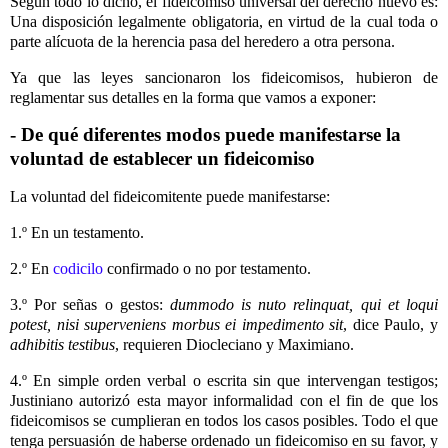
Según todo lo dicho, el fideicomiso universal del derecho nuevo es:
Una disposición legalmente obligatoria, en virtud de la cual toda o
parte alícuota de la herencia pasa del heredero a otra persona.
Ya que las leyes sancionaron los fideicomisos, hubieron de
reglamentar sus detalles en la forma que vamos a exponer:
- De qué diferentes modos puede manifestarse la
voluntad de establecer un fideicomiso
La voluntad del fideicomitente puede manifestarse:
1.º En un testamento.
2.º En
codicilo
confirmado o no por testamento.
3.º Por señas o gestos:
dummodo is nuto relinquat, qui et loqui
potest, nisi superveniens morbus ei impedimento sit
, dice Paulo, y
adhibitis testibus
, requieren Diocleciano y Maximiano.
4.º En simple orden verbal o escrita sin que intervengan testigos;
Justiniano autorizó esta mayor informalidad con el fin de que los
fideicomisos se cumplieran en todos los casos posibles. Todo el que
tenga persuasión de haberse ordenado un fideicomiso en su favor, y