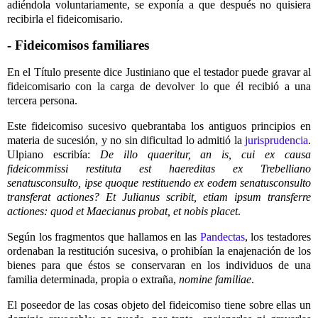
adiéndola voluntariamente, se exponía a que después no quisiera
recibirla el fideicomisario.
- Fideicomisos familiares
En el Título presente dice Justiniano que el testador puede gravar al
fideicomisario con la carga de devolver lo que él recibió a una
tercera persona.
Este fideicomiso sucesivo quebrantaba los antiguos principios en
materia de sucesión, y no sin dificultad lo admitió la
jurisprudencia
.
Ulpiano escribía:
De illo quaeritur, an is, cui ex causa
fideicommissi restituta est haereditas ex Trebelliano
senatusconsulto, ipse quoque restituendo ex eodem senatusconsulto
transferat actiones? Et Julianus scribit, etiam ipsum transferre
actiones: quod et Maecianus probat, et nobis placet
.
Según los fragmentos que hallamos en las
Pandectas
, los testadores
ordenaban la restitución sucesiva, o prohibían la enajenación de los
bienes para que éstos se conservaran en los individuos de una
familia determinada, propia o extraña,
nomine familiae
.
El poseedor de las cosas objeto del fideicomiso tiene sobre ellas un