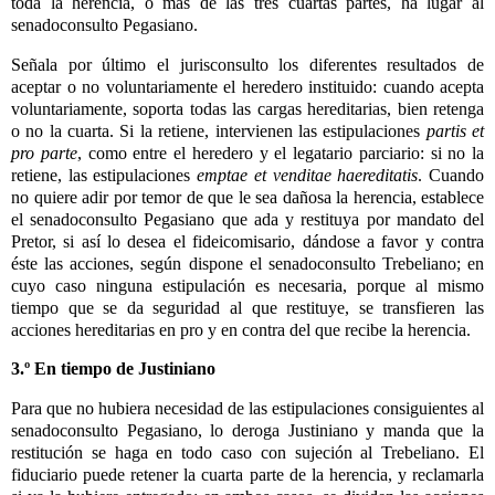
toda la herencia, o mas de las tres cuartas partes, ha lugar al
senadoconsulto Pegasiano.
Señala por último el jurisconsulto los diferentes resultados de
aceptar o no voluntariamente el heredero instituido: cuando acepta
voluntariamente, soporta todas las cargas hereditarias, bien retenga
o no la cuarta. Si la retiene, intervienen las estipulaciones
partis et
pro parte
, como entre el heredero y el legatario parciario: si no la
retiene, las estipulaciones
emptae et venditae haereditatis
. Cuando
no quiere adir por temor de que le sea dañosa la herencia, establece
el senadoconsulto Pegasiano que ada y restituya por mandato del
Pretor, si así lo desea el fideicomisario, dándose a favor y contra
éste las acciones, según dispone el senadoconsulto Trebeliano; en
cuyo caso ninguna estipulación es necesaria, porque al mismo
tiempo que se da seguridad al que restituye, se transfieren las
acciones hereditarias en pro y en contra del que recibe la herencia.
3.º En tiempo de Justiniano
Para que no hubiera necesidad de las estipulaciones consiguientes al
senadoconsulto Pegasiano, lo deroga Justiniano y manda que la
restitución se haga en todo caso con sujeción al Trebeliano. El
fiduciario puede retener la cuarta parte de la herencia, y reclamarla