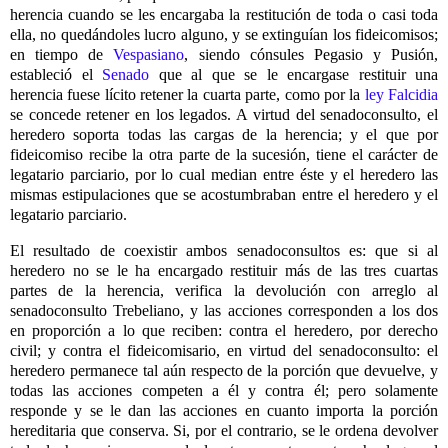
herencia cuando se les encargaba la restitución de toda o casi toda
ella, no quedándoles lucro alguno, y se extinguían los fideicomisos;
en tiempo de
Vespasiano
, siendo cónsules Pegasio y Pusión,
estableció el
Senado
que al que se le encargase restituir una
herencia fuese lícito retener la cuarta parte, como por la
ley Falcidia
se concede retener en los legados. A virtud del senadoconsulto, el
heredero soporta todas las cargas de la herencia; y el que por
fideicomiso recibe la otra parte de la sucesión, tiene el carácter de
legatario parciario, por lo cual median entre éste y el heredero las
mismas estipulaciones que se acostumbraban entre el heredero y el
legatario parciario.
El resultado de coexistir ambos senadoconsultos es: que si al
heredero no se le ha encargado restituir más de las tres cuartas
partes de la herencia, verifica la devolución con arreglo al
senadoconsulto Trebeliano, y las acciones corresponden a los dos
en proporción a lo que reciben: contra el heredero, por derecho
civil; y contra el fideicomisario, en virtud del senadoconsulto: el
heredero permanece tal aún respecto de la porción que devuelve, y
todas las acciones competen a él y contra él; pero solamente
responde y se le dan las acciones en cuanto importa la porción
hereditaria que conserva. Si, por el contrario, se le ordena devolver