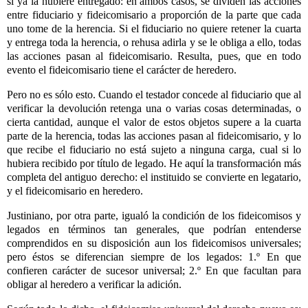
si ya la hubiere entregado: en ambos casos, se dividen las acciones
entre fiduciario y fideicomisario a proporción de la parte que cada
uno tome de la herencia. Si el fiduciario no quiere retener la cuarta
y entrega toda la herencia, o rehusa adirla y se le obliga a ello, todas
las acciones pasan al fideicomisario. Resulta, pues, que en todo
evento el fideicomisario tiene el carácter de heredero.
Pero no es sólo esto. Cuando el testador concede al fiduciario que al
verificar la devolución retenga una o varias cosas determinadas, o
cierta cantidad, aunque el valor de estos objetos supere a la cuarta
parte de la herencia, todas las acciones pasan al fideicomisario, y lo
que recibe el fiduciario no está sujeto a ninguna carga, cual si lo
hubiera recibido por título de legado. He aquí la transformación más
completa del antiguo derecho: el instituido se convierte en legatario,
y el fideicomisario en heredero.
Justiniano, por otra parte, igualó la condición de los fideicomisos y
legados en términos tan generales, que podrían entenderse
comprendidos en su disposición aun los fideicomisos universales;
pero éstos se diferencian siempre de los legados: 1.º En que
confieren carácter de sucesor universal; 2.º En que facultan para
obligar al heredero a verificar la adición.